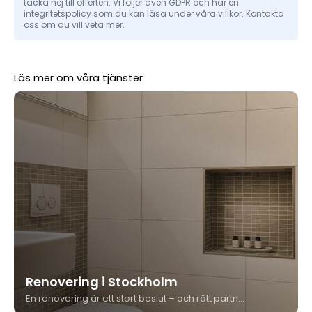
tacka nej till offerten. Vi följer även GDPR och har en
integritetspolicy som du kan läsa under våra villkor. Kontakta
oss om du vill veta mer.
Läs mer om våra tjänster
Renovering i Stockholm
En renovering är ett stort beslut – och rätt partner gör hela skillnaden. Kungshäll Måleri & Bygg utför renovering i Stockholm från golv till tak, med fast pris, egen projektledning och över 35 års erfarenhet i branschen.