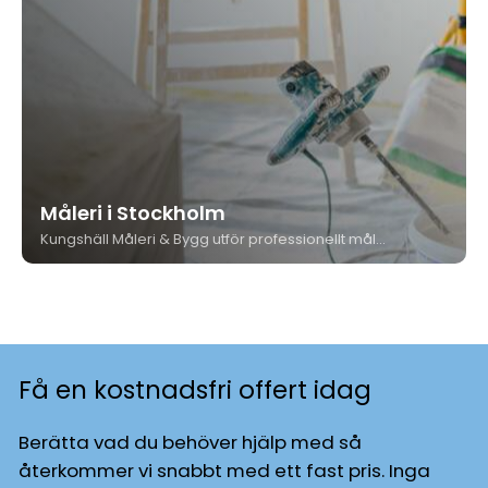
Måleri i Stockholm
Kungshäll Måleri & Bygg utför professionellt måleri i Stockholm - invändigt och utvändigt, för privatpersoner och fastighetsägare. Med över 35 års erfarenhet, medlemskap i Måleriföretagen och ett tydligt garantiåtagande vet du att jobbet görs rätt.
Få en kostnadsfri offert idag
Berätta vad du behöver hjälp med så
återkommer vi snabbt med ett fast pris. Inga