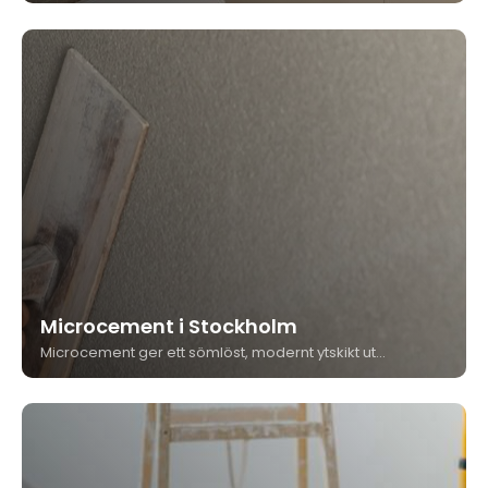
Microcement i Stockholm
Microcement ger ett sömlöst, modernt ytskikt utan fogar – på golv, väggar och i våtrum. Kungshäll Måleri & Bygg är våtrumscertifierade och utför microcement i Stockholm med hög precision och garantiåtagande.