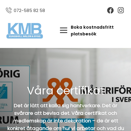
072-585 82 58
Boka kostnadsfritt
platsbesök
Våra certifikat
Det är lätt att kalla sig hantverkare. Det är
svårare att bevisa det. Våra certifikat och
medlemskap är inte dekoration – de är ett
konkret åtagande om hur vi arbetar och vad du