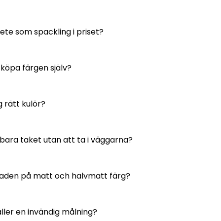
ete som spackling i priset?
 köpa färgen själv?
g rätt kulör?
bara taket utan att ta i väggarna?
lnaden på matt och halvmatt färg?
ller en invändig målning?