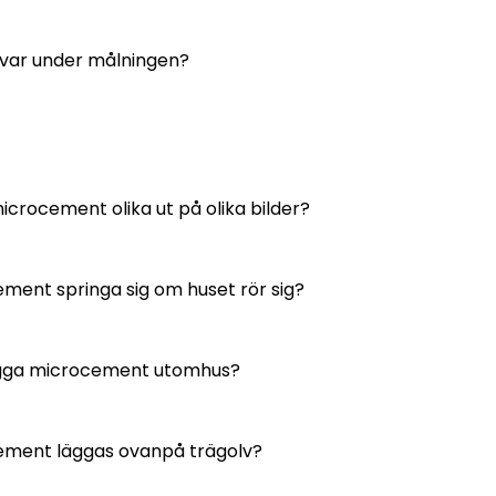
kvar under målningen?
icrocement olika ut på olika bilder?
ment springa sig om huset rör sig?
gga microcement utomhus?
ement läggas ovanpå trägolv?