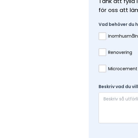
Tänk att fylla
för oss att lä
Vad behöver du h
Inomhusmåln
Renovering
Microcement
Beskriv vad du vil