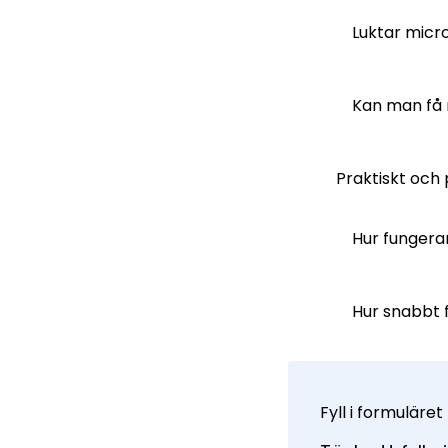
Luktar micr
Kan man få 
Praktiskt och 
Hur funger
Hur snabbt f
Fyll i formuläret