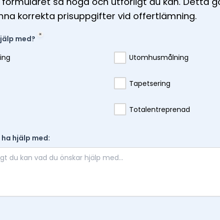
 i formuläret så noga och utförligt du kan. Detta g
mna korrekta prisuppgifter vid offertlämning.
jälp med?
ing
Utomhusmålning
Tapetsering
Totalentreprenad
l ha hjälp med: