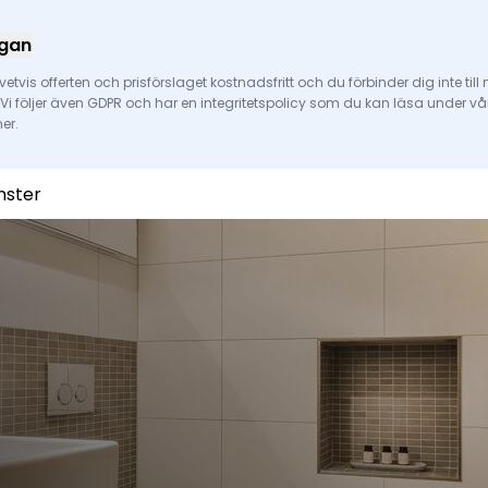
ågan
vetvis offerten och prisförslaget kostnadsfritt och du förbinder dig inte till 
n. Vi följer även GDPR och har en integritetspolicy som du kan läsa under vår
er.
nster