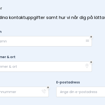
er
i dina kontaktuppgifter samt hur vi når dig på lätt
n
mer & ort
E-postadress