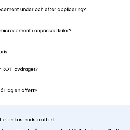
ocement under och efter applicering?
microcement i anpassad kulör?
pris
ar ROT-avdraget?
år jag en offert?
 för en kostnadsfri offert