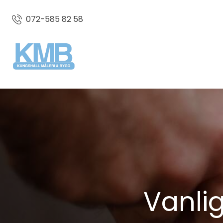
072-585 82 58
Vanli