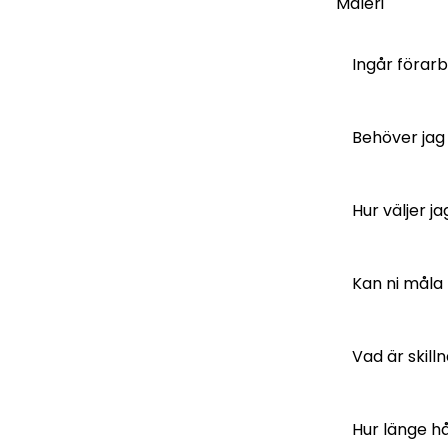
Måleri
Ingår förarb
Behöver jag
Hur väljer ja
Kan ni måla 
Vad är skil
Hur länge hå