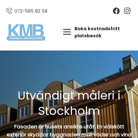
072-585 82 58
Boka kostnadsfritt
platsbesök
Utvändigt måleri i
Stockholm
Fasaden är husets ansikte utåt. En välskött
exteriör skyddar byggnaden mot väder och vind