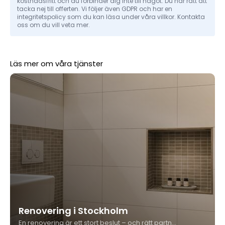
kostnadsfritt och du förbinder dig inte till något. Du har rätt att
tacka nej till offerten. Vi följer även GDPR och har en
integritetspolicy som du kan läsa under våra villkor. Kontakta
oss om du vill veta mer.
Läs mer om våra tjänster
Renovering i Stockholm
En renovering är ett stort beslut – och rätt partner gör hela skillnaden. Kungshäll Måleri & Bygg utför renovering i Stockholm från golv till tak, med fast pris, egen projektledning och över 35 års erfarenhet i branschen.