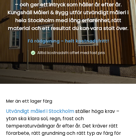
– och ger ett intryck som håller år efter år.
Kungshäll Måleri & Bygg utför utvändigt måleri i
hela Stockholm med lång erfarenhet, rätt
material och ett resultat du kan vara stolt över.
Få rådgivning – helt kostnadsfritt!
Alltid kostnadsfri offert med fast pris
Mer än ett lager färg
Utvändigt måleri i Stockholm
ställer höga krav –
ytan ska klara sol, regn, frost och
temperaturväxlingar år efter år. Det kräver rätt
förarbete, rätt grundning och rätt typ av färg för