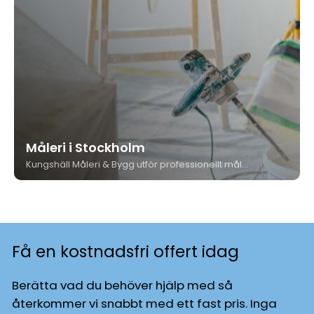
Måleri i Stockholm
Kungshäll Måleri & Bygg utför professionellt måleri i Stockholm - invändigt och utvändigt, för privatpersoner och fastighetsägare. Med över 35 års erfarenhet, medlemskap i Måleriföretagen och ett tydligt garantiåtagande vet du att jobbet görs rätt.
Få en kostnadsfri offert idag
Berätta vad du behöver hjälp med så
återkommer vi snabbt med ett fast pris. Inga