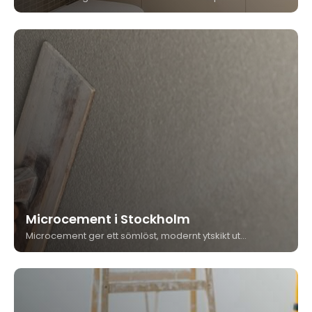
Microcement i Stockholm
Microcement ger ett sömlöst, modernt ytskikt utan fogar – på golv, väggar och i våtrum. Kungshäll Måleri & Bygg är våtrumscertifierade och utför microcement i Stockholm med hög precision och garantiåtagande.