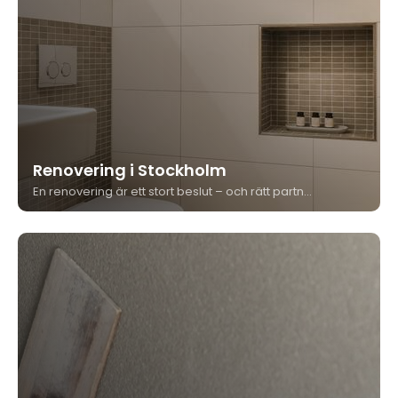
Renovering i Stockholm
En renovering är ett stort beslut – och rätt partner gör hela skillnaden. Kungshäll Måleri & Bygg utför renovering i Stockholm från golv till tak, med fast pris, egen projektledning och över 35 års erfarenhet i branschen.