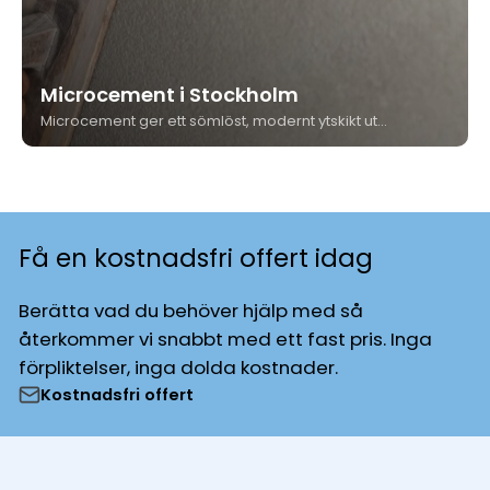
Microcement i Stockholm
Microcement ger ett sömlöst, modernt ytskikt utan fogar – på golv, väggar och i våtrum. Kungshäll Måleri & Bygg är våtrumscertifierade och utför microcement i Stockholm med hög precision och garantiåtagande.
Få en kostnadsfri offert idag
Berätta vad du behöver hjälp med så
återkommer vi snabbt med ett fast pris. Inga
förpliktelser, inga dolda kostnader.
Kostnadsfri offert