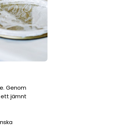
ete. Genom
 ett jämnt
enska