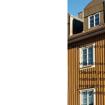
Vill du ha offert p
Måleri i Stor
Oavsett pro
metoder för 
invändigt oc
fastighetsäg