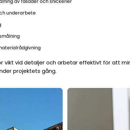
lning av fasader och snickerier
och underarbete
g
smålning
aterialrådgivning
or vikt vid detaljer och arbetar effektivt för att m
nder projektets gång.