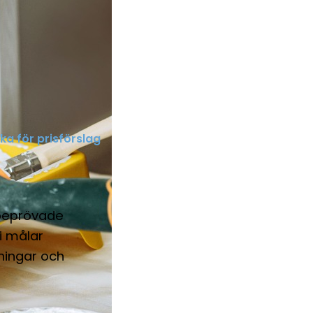
cka för prisförslag
 beprövade
i målar
ningar och