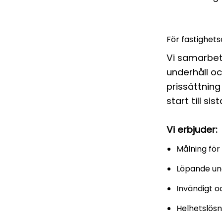
För fastighet
Vi samarbe
underhåll o
prissättning
start till si
Vi erbjuder:
Målning för
Löpande un
Invändigt 
Helhetslösn