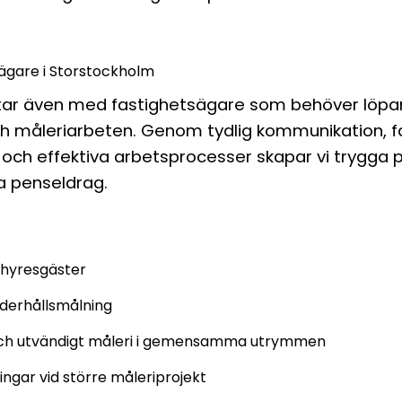
sägare i Storstockholm
tar även med fastighetsägare som behöver löp
ch måleriarbeten. Genom tydlig kommunikation, f
 och effektiva arbetsprocesser skapar vi trygga p
sta penseldrag.
 hyresgäster
derhållsmålning
och utvändigt måleri i gemensamma utrymmen
ingar vid större måleriprojekt