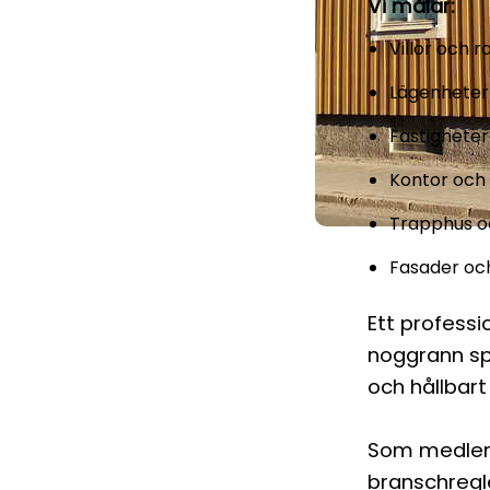
Vi målar:
Villor och 
Lägenheter
Fastigheter
Kontor och 
Trapphus 
Fasader och
Ett professi
noggrann spa
och hållbart
Som medlemm
branschregl