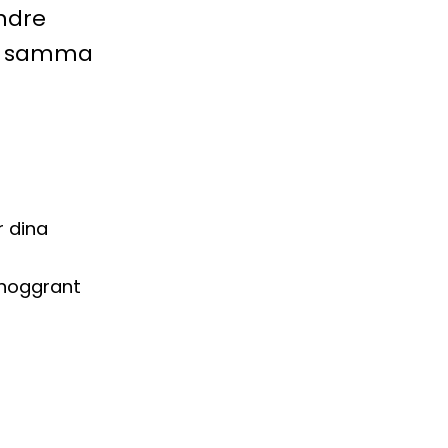
indre
ed samma
r dina
t
 noggrant