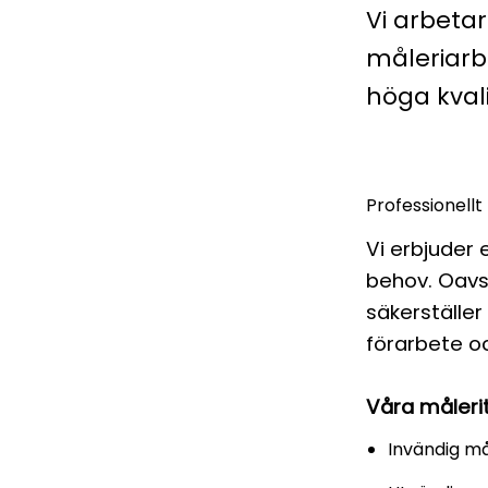
Vi arbeta
måleriarb
höga kvali
Professionellt
Vi erbjuder 
behov. Oavse
säkerställer
förarbete oc
Våra målerit
Invändig må