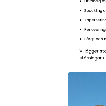
Utvändig må
Spackling 
Tapetserin
Renovering
Färg- och m
Vi lägger st
störningar u