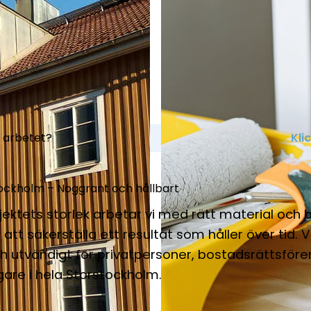
å arbetet?
Kli
stockholm – Noggrant och hållbart
jektets storlek arbetar vi med rätt material och
att säkerställa ett resultat som håller över tid. V
h utvändigt för privatpersoner, bostadsrättsföre
are i hela Storstockholm.