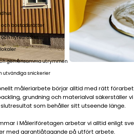
radhus
 och bostadsrätter
 och hyresrätter
lokaler
och gemensamma utrymmen
 utvändiga snickerier
onellt måleriarbete börjar alltid med rätt förarb
ckling, grundning och materialval säkerställer vi
 slutresultat som behåller sitt utseende länge.
ar i Måleriföretagen arbetar vi alltid enligt sv
er med garantiåtagande på utfört arbete.